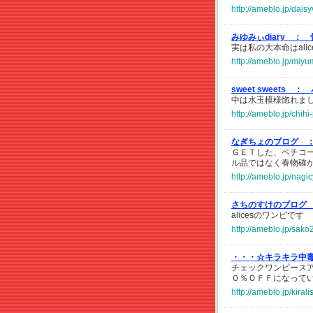
http://ameblo.jp/dai
みゆみぃdiary ：
実は私の大本命はali
http://ameblo.jp/miy
sweet sweets ：
中は水玉模様惚れま
http://ameblo.jp/chi
なぎちょのブログ 
ＧＥＴした、ペチコ
ル品ではなく春物確
http://ameblo.jp/nag
さちのすけのブログ
alicesのワンピで
http://ameblo.jp/sak
・・・☆キラキラ中
チェックワンピース
０％ＯＦＦになって
http://ameblo.jp/kira