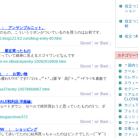
役立つ
ション
役立つ
献
 ：
アンサンブルニット。
ャス）のもの。こういうリボンがついているのを買うのはお初です。
役立つ
5.blog122.fc2.com/blog-entry-60.html
：
最近買ったもの
なっていて細身に見えるスゴイワンピなんです
カテゴリー
mm-nn-zttmdcdy/entry-10092919908.html
＊国内
クール：
学生 ：
お買い物
エレガン
ﾜﾝﾋﾟですl▽≦)ｂ.｡*ﾟ+.*.｡(最´∀｀高)ﾟ+..｡*ﾟ+ｸﾞﾘｰﾝも素敵で
スウィー
セクシー
ana37/entry-10078668867.html
リアルク
CLOTH
SALE戦利品 洋服編♪
カジュア
付きショートダウン セールで絶対買おうと思っていたものの1つ、ダ
フェミニ
エッジ（
_blog/archive/372
ファー
古着シ
BOW ：
ショッピング
して歩いてたのに結局買っちゃったのはピンクでした～(￣∀￣)
ファッ