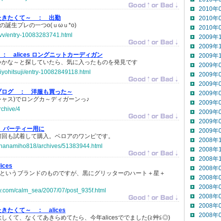
2010年
たきたくて～ ：
出勤
2010年
は母上の誕生プレの一つo(ｕωｕ*o)
2010年
syvv/entry-10083283741.html
2009年
2009年
e ：
alices ロングニットカーディガン
2009年
いかな～と探していたら、気に入ったものを発見です
2009年
hiyohitsuji/entry-10082849118.html
2009年
2009年
ブログ ：
洋服も買った～
2009年
アリシャス)でロングカ～ディガーンっ♪
2009年
archive/4
2009年
2009年
パーティー用に
2009年
何回も試着して購入。ベロアのワンピです。
2008年
.jp/nanamiho818/archives/51383944.html
2008年
2008年
lices
2008年
ャス）というブランドのものですが、黒にグリッターのハート＋星＋
2008年
2008年
ifty.com/calm_sea/2007/07/post_935f.html
2008年
2008年
たきたくて～ ：
alices
2008年
くて、なくてあきらめてたら、今年alicesででました(≧艸≦◎)