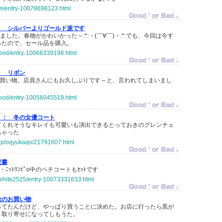
tan/entry-10078698123.html
：
シルバーよりゴールド派です
きました。春物がかわいかった～:*:・(￣∀￣)・:*:でも、今回は今す
ったので、セール品を購入。
-food/entry-10066339198.html
：
リボン
りにお買い物。店員さんにもお久しぶりです～と、言われてしまいまし
-food/entry-10056045519.html
 ：
冬の女優コート
てくれそうなキレイも可愛いも演出できるとっておきのグレンチェ
ちゃった
o.jp/oqyukaqo/21791607.html
読書
ﾄｶﾗｰ・ﾆｯﾄﾜﾝﾋﾟo中のペチコートもｾｯﾄです
k-white2525/entry-10073331633.html
秋のお買い物
ってたんだけど、やっぱり買うことに決めた。お店に行ったら黒が
、取り寄せになってしもうた。