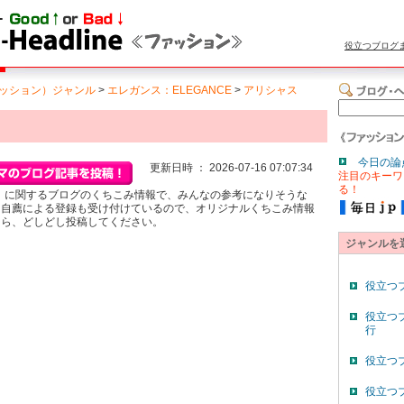
役立つブログ
ッション）ジャンル
>
エレガンス：ELEGANCE
>
アリシャス
今日の論
更新日時 ： 2026-07-16 07:07:34
注目のキーワ
る！
es)」に関するブログのくちこみ情報で、みんなの参考になりそうな
。自薦による登録も受け付けているので、オリジナルくちこみ情報
たら、どしどし投稿してください。
ジャンルを
役立つ
役立つ
行
役立つ
役立つ