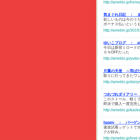
http://ameblo.jp/hon
気まぐれ日記 ：
欲しいものは今のう
ボーナス払いという
http://ameblo.jp/30
ゆいこブログ ：
今日は新宿ミロードの
０％OFFだった
http://ameblo.jp/yui
片翼の天使 ～羽ば
取りに行ってきたワンピ
http://ameblo.jp/dai
つれづれダイアリー
このストール、軽くて
即決で購入一度完売
http://ameblo.jp/kao
happy ：
バーゲ
速攻試着→ゲットで
クが好み。
http://ameblo.jp/lov