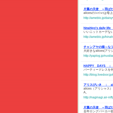
片翼の天使 ～羽ば
alicesのｼｭｯｼｭｯ
http://ameblo.jp/dai
hinahiyo's daily lif
いいニットカーデな
http://ameblo.jp/hina
チャンアヤの猫～な
大好きなalices(
http://yaplog.jp/nust/
HAPPY DAYS ：
パーティードレスを
http://blog.livedoor
アリスびいき ：
a
alices（アリシ
A。
http://naginagi.air-n
片翼の天使 ～羽ば
去年ロングパーカー欲し