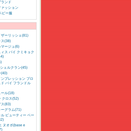
ブランド
ファッション
ベビー服
ザーリッシェ(81)
ス(38)
マージュ(6)
ィス バイ クミキョク
4)
6)
ッシェルクラン(45)
40)
インプレッション プロ
ド バイ フランドル
ール(18)
 クロス(52)
ス(83)
ーグラム(71)
ル ビューティー ベー
2)
 ヌオボ(base e
7)