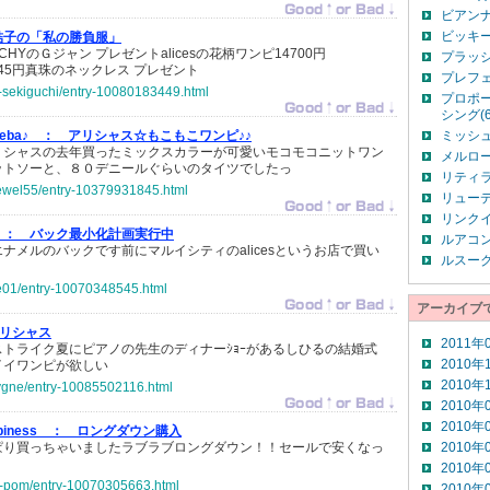
ビアンナ(
ビッキー(
結子の「私の勝負服」
HYのＧジャン プレゼントalicesの花柄ワンピ14700円
プラッシ
7245円真珠のネックレス プレゼント
プレフェ
ko-sekiguchi/entry-10080183449.html
プロポ
シング(6
ba♪ ：
アリシャス☆もこもこワンピ♪♪
ミッシュ
リシャスの去年買ったミックスカラーが可愛いモコモコニットワン
メルロー
ットソーと、８０デニールぐらいのタイツでしたっ
リティラ(
kjewel55/entry-10379931845.html
リューデベ
リンクイ
 ：
バック最小化計画実行中
ルアコン
ナメルのバックです前にマルイシティのalicesというお店で買い
ルスーク(
ue01/entry-10070348545.html
アーカイブ
リシャス
2011年
トライク夏にピアノの先生のディナーｼｮｰがあるしひるの結婚式
2010年
イイワンピが欲しい
2010年
-cygne/entry-10085502116.html
2010年
2010年
ppiness ：
ロングダウン購入
ぱり買っちゃいましたラブラブロングダウン！！セールで安くなっ
2010年
2010年
hi-pom/entry-10070305663.html
2010年