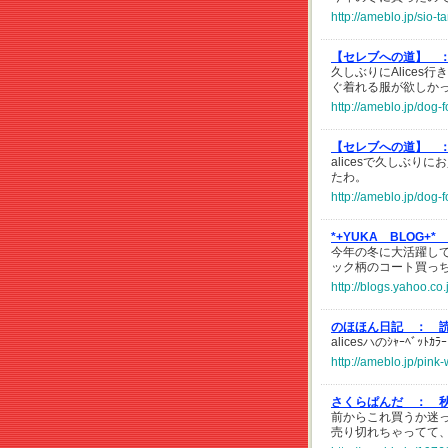
http://ameblo.jp/sio-
【セレブへの道】 
久しぶりにAlices行
ぐ着れる服が欲しか
http://ameblo.jp/dog
【セレブへの道】 
alicesで久しぶ
たわ。
http://ameblo.jp/dog
*+YUKA BLOG+*
今年の冬に大活躍し
ック柄のコート買っ
http://blogs.yahoo.c
のほほん日記 ：
alicesハのｼｬｰﾍﾞｯ
http://ameblo.jp/pin
さくらぱんだ ：
前からこれ買うか迷
売り切れちゃってて