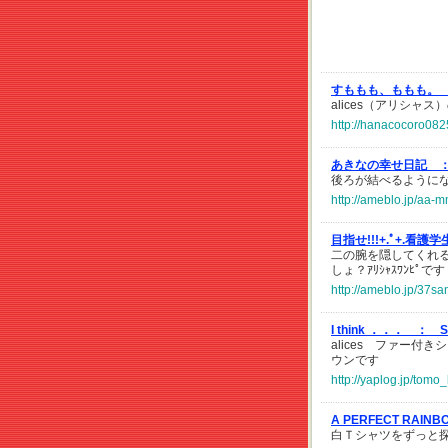
すももも、ももも。
alices（アリシ
http://hanacocoro082
あきなの幸せ日記 
後ろが結べるように
http://ameblo.jp/aa-
目指せ!!!+.ﾟ+.看護
二の腕を隠してくれる優れﾓﾉ
しょ？ｱﾘｼｬｽﾜﾝﾋﾟです
http://ameblo.jp/37s
I think ．．． ：
alices ファー
ウンです
http://yaplog.jp/tomo
A PERFECT RAIN
白Ｔシャツをずっと探