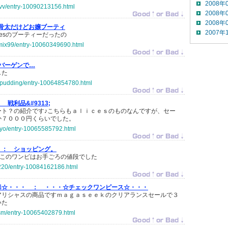
2008年
syvv/entry-10090213156.html
2008年
2008年
骨太だけどお嬢ブーティ
2007年
cesのブーティーだったの
umix99/entry-10060349690.html
バーゲンで…
した
hi-pudding/entry-10064854780.html
：
戦利品&#9313;
ート？の紹介です♪こちらもａｌｉｃｅｓのものなんですが、セー
か７０００円くらいでした。
icyo/entry-10065585792.html
 ：
ショッピング。
す このワンピはお手ごろの値段でした
o220/entry-10084162186.html
毒☆・・・ ：
・・・☆チェックワンピース☆・・・
アリシャスの商品ですｍａｇａｓｅｅｋのクリアランスセールで３
いた
lism/entry-10065402879.html