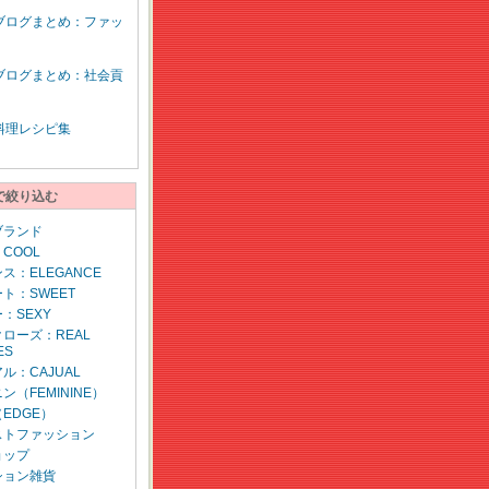
ブログまとめ：ファッ
ブログまとめ：社会貢
料理レシピ集
で絞り込む
ブランド
COOL
ス：ELEGANCE
ト：SWEET
：SEXY
ローズ：REAL
ES
ル：CAJUAL
ン（FEMININE）
EDGE）
ストファッション
ョップ
ション雑貨