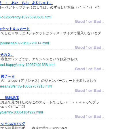
記 ：
あい らぶ ありしゃす。
～ ベアトップチャミにしては、めずらしい水色（‐＾▽＾‐）￥１
mi-o1266/entry-10275593601.html
ャケット＆スカート
じでした☆やっぱりジャケットはジャストサイズで購入しないとダ
o.jp/yunchan0720/36720114.html
その２。
・春色のワンピです。アリシャスというお店のもの。
e-and-happy/entry-10067401658.html
終了～☆
の、alices（アリシャス）のジャンパースカートを着ちゃおう
amesan28/entry-10062767215.html
：
戦利品①
たお店で見つけたのがこのスカートでした♪ａｌｉｃｅｓってブラ
ク(￣□￣;)!!
icyo/entry-10064184922.html
リシャスのバッグ
が結局使わず。。春先に持てるかな(-o-;)