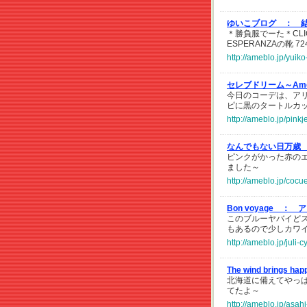
ゆいこブログ ：
＊勝負服でーた＊CLIC
ESPERANZAの靴 
http://ameblo.jp/yui
セレブドリーム～Ame
今日のコーデは、ア
ピに黒のタートルカ
http://ameblo.jp/pin
なんでもない日万歳
ピンクがかった赤のエ
ました～
http://ameblo.jp/coc
Bon voyage ：
ア
このブルーヤバイどス
もあるので少しカワ
http://ameblo.jp/juli
The wind brings ha
北海道に備えてやっ
てたよ～
http://ameblo.jp/asa