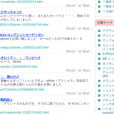
ey-luna/entry-10102035241.html
＊海外
＊男性
＊子供/
またやっちゃった
ちにビックリマークと思い、またまたガッツリと・・・。初めての
ものをしてしまいました
主題テーマ
1930581420/entry-10050304784.html
アプワイ
alices ロングニットカーディガン
アリシャ
alicesでお買い物しました セールだったので大体５０～３
アンプル
エニィス
ko-sekiguchi/entry-10065831685.html
スィス(4
S.P.R(1
たきたくて～ ：
ワンピース
MK ミ
ース。alices
オフオン(
syvv/entry-10083685616.html
クリア
デュース
(60)
 ：
雨だけど
肌触りもすっごくいいんですよ～alices（アリシャス）渋谷店で
グランス
したものの再入荷だったので迷わず買いました
シーシー
kao0723/entry-10284689032.html
ジョイア
スマッキ
ン戦利品１
ナチュラ
す。アリシャスのものです。そでの二段フリルと、すそのピンタッ
シック(8
バーゼ エ
e-and-happy/entry-10291761642.html
nuovo)(