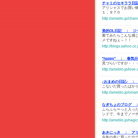
チャミのセキララ日
アリシャスでお買い物
１，９７０
http://ameblo.jp/cha
美的OL日記 ：
ジ
着てみたらこんな感
メですねぇ～！！
http://blogs.yahoo.c
*happy* ：
春気分
見づらいですが・・
http://ameblo.jp/lov
♪おまめの日記♪ ：
こないだ買ったばかり
http://ameblo.jp/om
なぎちょのブログ 
ふらふらーっと入っ
ンドで、今までノーチェッ
http://ameblo.jp/nag
あきにっき ：
ア
今年の冬に買ったのです