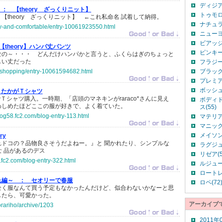
ディジア(
 ：
【theory ざっくりニット】
トゥモロ
【theory ざっくりニット】 ←これ私命名 試着して納得。
ナチュラ
py-and-comfortable/entry-10061923550.html
ニューヨ
ビアッジ
【theory】ハンパ丈パンツ
ピンキー
なの～・・・ どんだけハンパかと言うと、ふくらはぎのちょっと
しい丈だった
フラジー
oshopping/entry-10061594682.html
ブラック
プレミア
ボッシュ(
たかがＴシャツ
yでＴシャツ購入。一時期、「店頭のマネキンがraraco*さんに見え
ボディ
わしめたほどここの服が好きで、よく着ていた。
ス(55)
log58.fc2.com/blog-entry-113.html
マテリア(
マニック
メイソン
ry
れドコの？品物良さそうだよねー。』と 聞かれたり、シンプルな
ラグジュ
yな 品があるのデス
リゼア(5
6.fc2.com/blog-entry-322.html
ルジュー
ロートレ
れ編～ ：
セオリーで春服
ロペ(72
全く服なんて買う予定もなかったんだけど、似合わないかなーと思
したら、可愛かった。
アーカイブ
horariho/archive/1203
2011年