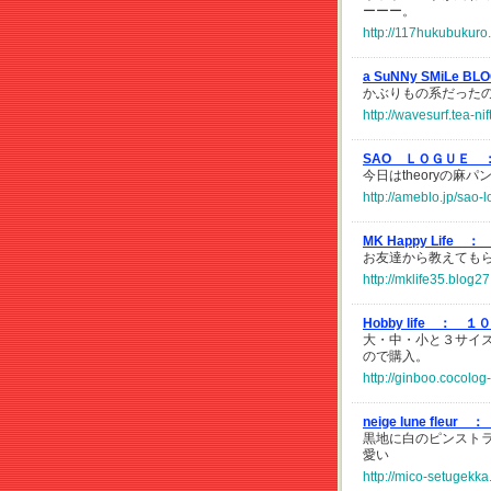
ーーー。
http://117hukubukuro
a SuNNy SMiLe B
かぶりもの系だった
http://wavesurf.tea-
SAO ＬＯＧＵＥ 
今日はtheoryの麻パ
http://ameblo.jp/sao
MK Happy Life ：
お友達から教えてもら
http://mklife35.blog2
Hobby life ：
１０
大・中・小と３サイ
ので購入。
http://ginboo.cocolo
neige lune fleur ：
黒地に白のピンスト
愛い
http://mico-setugekka