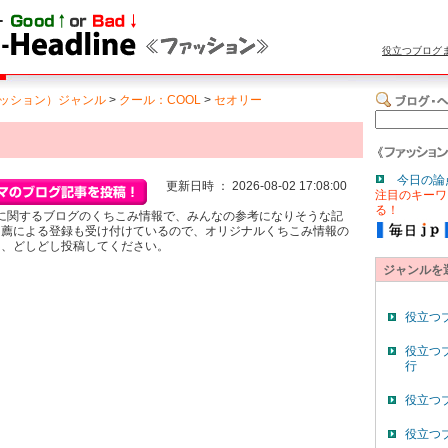
役立つブログ
ッション）ジャンル
>
クール：COOL
>
セオリー
今日の論
更新日時 ： 2026-08-02 17:08:00
注目のキーワ
る！
y)」に関するブログのくちこみ情報で、みんなの参考になりそうな記
自薦による登録も受け付けているので、オリジナルくちこみ情報の
ら、どしどし投稿してください。
ジャンルを
役立つ
役立つ
行
役立つ
役立つ