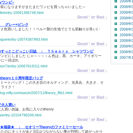
2008年
ryワンピ~
で少し前になりますがまたまたワンピを買っちゃいました～
2008年
2008年
-life/entry-10091386748.html
2008年
2008年
：
グレー×ピンク
トップ２色買いしました！！ペルー製の生地でとても肌触りが良い(・
2008年
2008年
-logue/entry-10074387993.html
2008年
2008年
のすっとこどっこい日誌 ：
Ｔｈｅｏｒｙ シャツワンピ
2008年
ワンピにしました じゃ～～～～ん色は、黒、カーキ、アイボリー
2007年
ーに一目ぼれ
ohon7/entry-10067819311.html
theory１０周年限定バッグ
年限定トートバッグ！この大き目のキルティング、光具合、大きさ、そ
トライク！
log-nifty.com/saruh/2007/12/theory_f8b1.html
yで大人買い
人買い勿論、お気に入りのtheory
ida/entry-10104796206.html
ン★福袋★ ：
セオリーTheoryのファミリーセール
ったのにネットがあと3日はつながらない事が判明して超がっかり