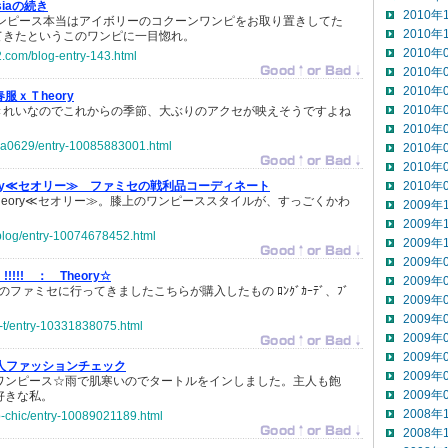
siaの続き
2010年
のワンピース本当はアイボリーのコクーンワンピをお取り置きしてた
2010年
てきたというこのワンピに一目惚れ。
2010年
c2.com/blog-entry-143.html
2010年
2010年
春服ｘＴheory
2010年
きれいなのでこれからの季節、大ぶりのアクセが映えそうですよね
2010年
tha0629/entry-10085883001.html
2010年
2010年
eory≪セオリー≫ ファミセの戦利品コーディネート
2010年
heory≪セオリー≫。膝上のワンピーススタイルが、すっごくかわ
2009年
2009年
wblog/entry-10074678452.html
2009年
2009年
!!!!! ：
Theory☆
2009年
ファミセに行ってきましたこちらが購入したもの ﾛﾝｸﾞｶｰﾃﾞ、ﾌﾞ
2009年
2009年
--t/entry-10331838075.html
2009年
2009年
人ファッションチェック
2009年
yのワンピース☆雨で肌寒いのでタートルをインしました。主人も飽
2009年
大好きな私。
2008年
ko-chic/entry-10089021189.html
2008年