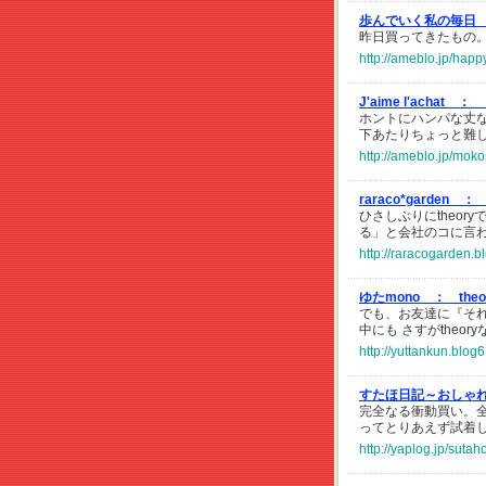
歩んでいく私の毎日
昨日買ってきたもの。
http://ameblo.jp/hap
J'aime l'achat ：
ホントにハンパな丈
下あたりちょっと難
http://ameblo.jp/mok
raraco*garden ：
ひさしぶりにtheor
る」と会社のコに言
http://raracogarden.b
ゆたmono ：
theo
でも、お友達に『そ
中にも さすがtheor
http://yuttankun.blog
すたほ日記～おしゃ
完全なる衝動買い。
ってとりあえず試着
http://yaplog.jp/suta