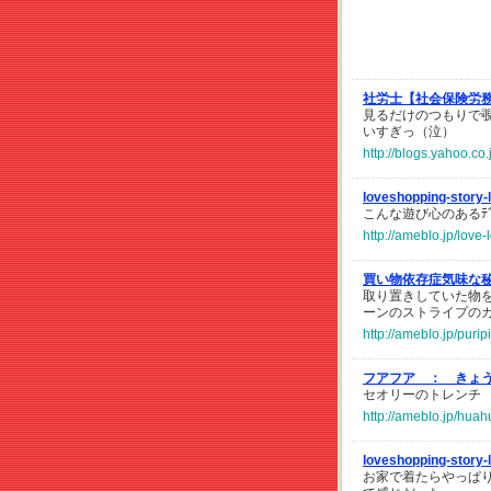
社労士【社会保険労
見るだけのつもりで覗
いすぎっ（泣）
http://blogs.yahoo.c
loveshopping-story
こんな遊び心のあるﾃﾞｻﾞ
http://ameblo.jp/love
買い物依存症気味な
取り置きしていた物を
ーンのストライプの
http://ameblo.jp/puri
フアフア ：
きょ
セオリーのトレンチ
http://ameblo.jp/hua
loveshopping-story
お家で着たらやっぱり