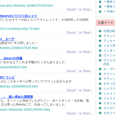
＊海外
-love-story-life/entry-10086378193.html
＊男性
＊子供/
theoryのパフスリ白シャツ
ていたセオリーの白シャツアウトレットで、￥18000→￥13000
主題テーマ
20.fc2.com/blog-entry-74.html
23区(49
アイシー
ory カーデ
アンケー
大丸限定ﾜﾝﾋﾟが入荷しました～
イネド(6
-life/entry-10088157929.html
インター
ヴァンド
：
theoryの洋服
ヴァニ
私の願いをかなえてくれる洋服がたくさんありました
(54)
p/article/584835.html
エ・ヴー(
クリーシ
ORY ワンピ
グラッシ
えのところギャザーが寄っていてフワッと広がります
ケティ(2
-life/entry-10080886519.html
シトラス
ジェイ 
 ：
追い求めた理想形
ジャスグ
から、ずぅーっと求めていたAライン・ボートネック・七分袖・黒
スタイル 
立ち寄ったtheoryにて、出会ってしまいました
ストロベ
umuku-nikki/entry-10061269483.html
セオリー(