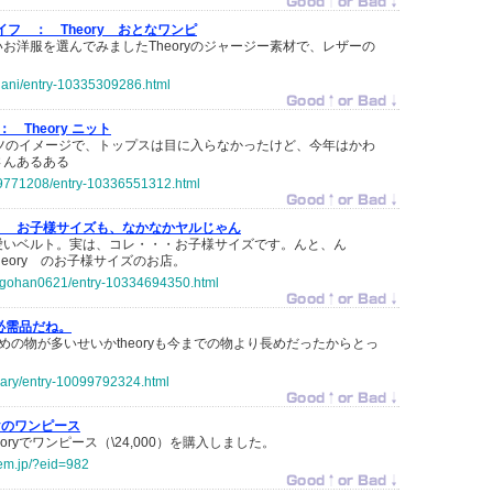
ライフ ：
Theory おとなワンピ
お洋服を選んでみましたTheoryのジャージー素材で、レザーの
-nani/entry-10335309286.html
 ：
Theory ニット
パンツのイメージで、トップスは目に入らなかったけど、今年はかわ
さんあるある
o19771208/entry-10336551312.html
：
お子様サイズも、なかなかヤルじゃん
愛いベルト。実は、コレ・・・お子様サイズです。んと、ん
eory のお子様サイズのお店。
chigohan0621/entry-10334694350.html
必需品だね。
めの物が多いせいかtheoryも今までの物より長めだったからとっ
diary/entry-10099792324.html
ryのワンピース
oryでワンピース（\24,000）を購入しました。
gem.jp/?eid=982