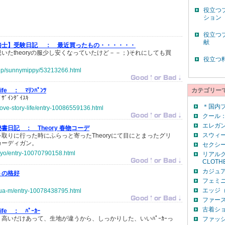
役立つ
ション
役立つ
献
務士】受験日記 ：
最近買ったもの・・・・・・
いたtheoryの服少し安くなっていたけど－－；)それにしても買
役立つ
o.jp/sunnymippy/53213266.html
-life ：
ﾏﾘﾝﾊﾟﾝﾂ
カテゴリー
ｲﾝﾀﾞｲｽｷ
＊国内
-love-story-life/entry-10086559136.html
クール：
エレガン
秘書日記 ：
Theory 春物コーデ
スウィー
取りに行った時にふらっと寄ったTheoryにて目にとまったグリ
カーディガン。
セクシー
piyo/entry-10070790158.html
リアルク
CLOTH
カジュア
うの格好
フェミニ
エッジ（
hua-m/entry-10078438795.html
ファー
古着シ
-life ：
ﾊﾟｰｶｰ
高いだけあって、生地が違うから、しっかりした、いいﾊﾟｰｶｰっ
ファッ