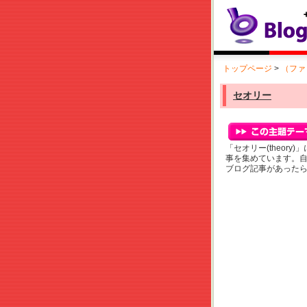
トップページ
>
（ファ
セオリー
「セオリー(theor
事を集めています。
ブログ記事があった