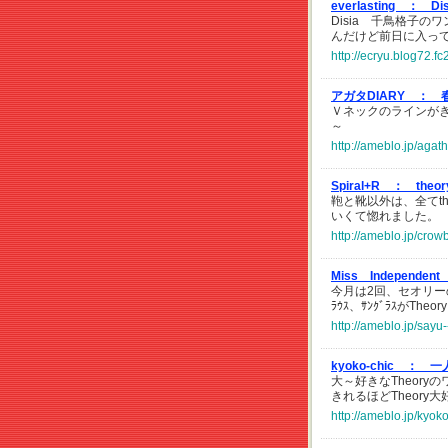
everlasting ：
Di
Disia 千鳥格子
んだけど前日に入っ
http://ecryu.blog72.f
アガタDIARY ：
Ｖネックのラインが
～
http://ameblo.jp/aga
Spiral+R ：
th
鞄と靴以外は、全てt
いくて惚れました。
http://ameblo.jp/cro
Miss Independent 
今月は2回、セオリーの
ﾗｳｽ、ｻﾝｸﾞﾗｽがTheory
http://ameblo.jp/sayu
kyoko-chic ：
一
大～好きなTheor
きれるほどTheory
http://ameblo.jp/kyo