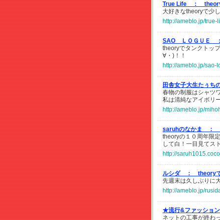
True Life ：
theo
大好きなtheory
http://ameblo.jp/true
SAO ＬＯＧＵＥ 
theoryでタンク
∀・)！！
http://ameblo.jp/sao
田舎女子大生たぅち
春物の制服はシャツ
私は清純なアイボリ
http://ameblo.jp/mih
saruhのなかま ：
theoryの１０周
して白！一目見てス
http://saruh1015.coco
ルシダ ：
theor
先週末は久しぶりに大
http://ameblo.jp/rus
★流行&ファッショ
ネットの工事が終わ