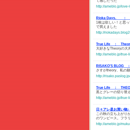
て感じだった
http://ameblo.jp/love
Rioka Days. ：
1枚は欲しい！と思っ
で買えました
http://riokadays.blog
True Life ：
The
大好きなTheoryの
http://ameblo.jp/true
RISAKO'S BLOG 
さすがtheory、
http://risako.paslog.j
True Life ：
THE
黒とグレーの切り替
http://ameblo.jp/true
日々アレ是お買い物♪
この秋の立ち上がり
のワンピース。フラリ
http://ameblo.jp/muk