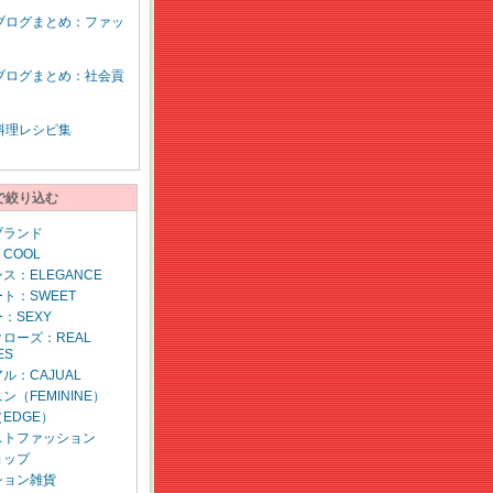
ブログまとめ：ファッ
ブログまとめ：社会貢
料理レシピ集
で絞り込む
ブランド
COOL
ス：ELEGANCE
ト：SWEET
：SEXY
ローズ：REAL
ES
ル：CAJUAL
ン（FEMININE）
EDGE）
ストファッション
ョップ
ション雑貨