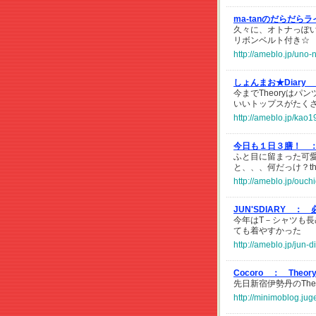
ma-tanのだらだら
久々に、オトナっぽい
リボンベルト付き☆
http://ameblo.jp/uno
しょんまお★Diary
今までTheoryは
いいトップスがたく
http://ameblo.jp/ka
今日も１日３膳！ 
ふと目に留まった可
と、、、何だっけ？th
http://ameblo.jp/ou
JUN'SDIARY ：
今年はT－シャツも長
ても着やすかった
http://ameblo.jp/jun-
Cocoro ：
Theo
先日新宿伊勢丹のThe
http://minimoblog.ju