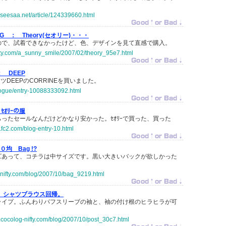
.seesaa.net/article/124339660.html
LOG ：
Theory(セオリー)・・・
ので、試着できなかったけど、色、デザインを見て直感で購入。
nifty.com/a_sunny_smile/2007/02/theory_95e7.html
：
DEEP
ンツDEEPのCORRINEを買いました。
-logue/entry-10088333092.html
ｾｵﾘｰの服
ったセールなんだけどかなり安かった。ｾｵﾘｰで買った、買った
7.fc2.com/blog-entry-10.html
０均 Bag !?
ズあって、コチラは中サイズです。黒い大きいバックが欲しかった
g-nifty.com/blog/2007/10/bag_9219.html
シャツブラウス回帰。
ライプ。ふんわりパフスリーブの袖と、袖の付け根のヒラヒラが可
.cocolog-nifty.com/blog/2007/10/post_30c7.html