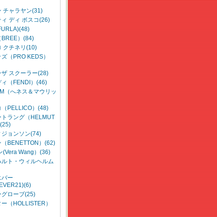
 チャラヤン(31)
ィ ディ ボスコ(26)
URLA)(48)
REE）(84)
 クチネリ(10)
ズ（PRO KEDS）
ザ スクーラー(28)
（FENDI）(46)
p;M（へネス＆マウリッ
PELLICO）(48)
トラング（HELMUT
25)
ジョンソン(74)
BENETTON）(62)
Vera Wang）(36)
ハルト・ウィルヘルム
エバー
EVER21)(6)
グローブ(25)
ー（HOLLISTER）