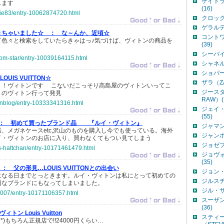
ケイトラバ
します
(16)
mie83/entry-10062874720.html
クロック
ゲラルデ
きちゃいました☆ ：
な～んか、近頃☆
コント
て色々と検索をしていたらきゃはっ♪気づけば、ヴィトンの商品を
(39)
シーバイ
ssom-star/entry-10039164115.html
シャネル（
ショパール
LOUIS VUITTON☆
ザラ（ZA
ト！ヴィトンです こないだこっそり高島屋のヴィトンいってこ
ジースタ
うのヴィトン行って発見
RAW）(
hanblog/entry-10333341316.html
ジェイ・
(55)
：
初めて買ったブランド品 『ルイ・ヴィトン』
ジャマン
、メガネケースetc,沢山のものを購入し今でも使っている。海外
ジャンポ
イ・ヴィトンのお店に入り、買わなくてもつい見てしまう
ジョゼフ（
us-hattchan/entry-10171461479.html
ジョヴ
(35)
 ：
父の形見…LOUIS VUITTONとの出会い
ジョン・
になる日までとっときます。ルイ・ヴィトンは私にとって初めての
ジルスチ
切なブランドにもなってしまいました。
ジル・サ
u2007/entry-10171106357.html
スーザンベ
(36)
ィトン Louis Vuitton
スティー
_^*)もちろん正規店で!!24000円くらい…