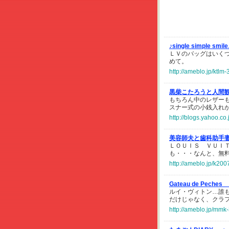
♪single simple smi
ＬＶのバッグはいく
めて。
http://ameblo.jp/ktl
黒柴こたろうと人間
もちろん中のレザーもバ
スナー式の小銭入れ
http://blogs.yahoo.c
美容師夫と歯科助手
ＬＯＵＩＳ ＶＵＩ
も・・・なんと、無
http://ameblo.jp/k20
Gateau de Peches
ルイ・ヴィトン…誰も
だけじゃなく、クラ
http://ameblo.jp/mmk