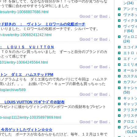
ﾊﾞｯｸﾞを探してて、なかなか自分がｺﾚ！！ってゆーのが見つからな
ン(34)
えそうで服に合わせやすそうなｺﾁﾗにしました
アンドゥ
idesu/entry-10068807686.html
ヴァネッ
ヴィクタ
ンド好きの ：
ヴィトン ミロワールの化粧ポーチ
ヴィヴ
まいりました。ミロワールの化粧ポーチです。シルバーです。
ド(64)
ton-love/entry-10068241242.html
ヴェロ
(24)
 ：
ＬＯＵＩＳ ＶＵＩＴＴＯＮ
エコイスト
ＴＴＯＮのカバン買っちゃいました ずーっと自分のブランドのカ
エトロ（E
っとって感じです
エド・ハ
ri0101/entry-10064245564.html
エミリオ
オールド
トン ダミエ ハムステッドPM
カステル
モノグラムよりも ダミエ派なので先のパリにて今回は ハムステ
カフスバ
お買い上げ。。。 お揃いでヘア・キューブの新色も買っちゃった
キャシャレ
blog/archive/589
(58)
キットソン
：
LOUIS VUITTON ﾌﾗﾝﾎﾞﾜｰｽﾞのお財布
ギャップ(
日プﾚゼントに彼からヴィトンのフﾗンボワーズの長財布をプﾚゼント
クリスチ
クリスチ
ato-soup1112/entry-10035897869.html
クロエ（C
グレン
今月ゲットしたヴィトン☆☆☆
（GLEN
和でした ボーナスが出るからかもだけど、毎年、１２月は１年で