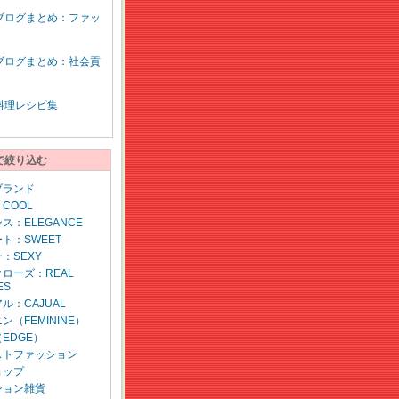
ブログまとめ：ファッ
ブログまとめ：社会貢
料理レシピ集
で絞り込む
ブランド
COOL
ス：ELEGANCE
ト：SWEET
：SEXY
ローズ：REAL
ES
ル：CAJUAL
ン（FEMININE）
EDGE）
ストファッション
ョップ
ション雑貨