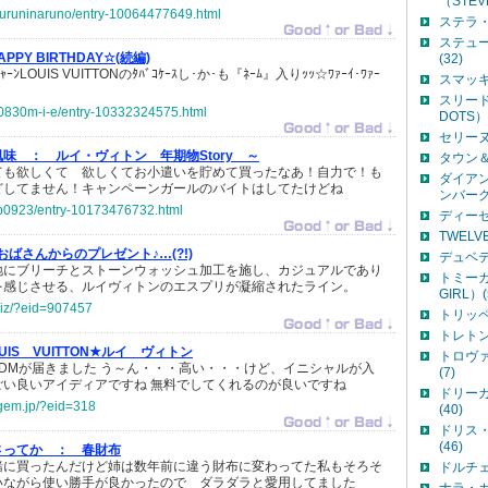
（STEV
ukuruninaruno/entry-10064477649.html
ステラ・
ステュー
APPY BIRTHDAY☆(続編)
(32)
ｬｰﾝLOUIS VUITTONのﾀﾊﾞｺｹｰｽし･か･も『ﾈｰﾑ』入りｯｯ☆ﾜｧｰｲ･ﾜｧｰ
スマッキ
スリード
-e0830m-i-e/entry-10332324575.html
DOTS）(
セリーヌ（
風味 ：
ルイ・ヴィトン 年期物Story ～
タウン＆
ても欲しくて 欲しくてお小遣いを貯めて買ったなあ！自力で！も
ダイア
どしてません！キャンペーンガールのバイトはしてたけどね
ンバーグ(
pp0923/entry-10173476732.html
ディーゼル
TWELVE
おばさんからのプレゼント♪…(?!)
デュベテ
地にブリーチとストーンウォッシュ加工を施し、カジュアルであり
トミーガ
を感じさせる、ルイヴィトンのエスプリが凝縮されたライン。
GIRL）(
biz/?eid=907457
トリッペン
トレトン（
OUIS VUITTON★ルイ ヴィトン
トロヴァ
ONからDMが届きました う～ん・・・高い・・・けど、イニシャルが入
(7)
ごい良いアイディアですね 無料でしてくれるのが良いですね
ドリーガ
jugem.jp/?eid=318
(40)
ドリス
(46)
さってか ：
春財布
緒に買ったんだけど姉は数年前に違う財布に変わってた私もそろそ
ドルチェ
いながら使い勝手が良かったので ダラダラと愛用してました