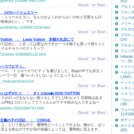
chigo/entry-10389678903.html
(63)
フセイン
フルッテ
：
LVのハイジュエリー
・・トゥールビヨン。なんだかよくわからないけれど旦那さん曰
フルラ(F
い技術みたい。。です。
ブリー（B
unko330/entry-10389873236.html
ブルネロ
プロケッ
uitton ：
Louis Vuitton 京都大丸店にて
(24)
ので記念に、と言っては変なのですが一つ小物でも買って帰ろうと
プロエン
。マルチカラーのストラップ。
フェンディ
o1231/entry-10389965132.html
H&am
ツ）(5)
ルースワピティ。
ペリーコ（
ース。“トゥルースワピティ”を選びました。Bagの中でも目立っ
ヘルムー
グレーで一応、傷ついたりしないようになってるよん。
LANG）(
o-_-moko/archive/1414
ベッツィ
ベネトン（
thaのとはずがたり ：
ダミエbag◆LOUIS VUITTON
ベラ ワン(
ッドがのっぴきならない程イカしててしびれちゃう 旦那様は反ダ
ベルン
レムPMはコロンとしててフォルムがアチキ好みなんですよねー
(38)
ama/entry-10201084752.html
フォー
21(FOR
ボディー
世主義の子の日記- ：
CORAIL
イユ」という色なので、珊瑚色ということですよね。確かに、ぱっ
ホリスタ
に見える色なのですが光の加減によっては、珊瑚色に見えます。
(65)