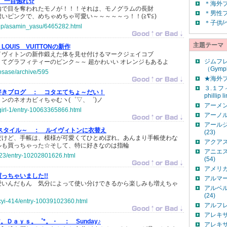
一目惚れ☆
＊海外
内で目を奪われたモノが！！！それは、モノグラムの長財
＊男性
濃いピンクで、めちゃめちゃ可愛い～～～～～っ！！(≧∇≦)
＊子供/
o.jp/asamin_yasu/6465282.html
主題テーマ
LOUIS VUITTONの新作
イヴィトンの新作鍛えた体を見せ付けるマークジェイコブ
ジムフ
てグラフィティーのピンク～～ 超かわいい オレンジもあるよ
（Gymph
aosase/archive/595
★海外ブ
３.１フ
好きブログ ：
コタエてちょ～だい！
phillip 
ンのネオカビィちゃむヽ(゜▽、゜)ノ
アーメン
ygirl-1/entry-10063365866.html
アーノル
アールジー
気ままスタイル～ ：
ルイヴィトンに衣替え
(23)
だけど、手帳は、模様が可愛くてひとめぼれ。あんまり手帳使わな
アクアス
ルも買っちゃった☆そして、特に好きなのは指輪
アニエス 
123/entry-10202801626.html
(54)
アメリカ
買っちゃいました!!
アルマー
愛いんだもん 気分によって使い分けできるから楽しみも増えちゃ
アルベ
(24)
icyi-414/entry-10039102360.html
アルフレ
アレキサ
*。Ｄａｙｓ。゜*。・ ：
Sunday♪
アレキ