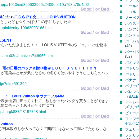
ナラ・カ
jp/kappa1013/e/d890633969c2409ec019a763a70e4a3f
ニールバ
ニコル・
ｰ☆ｽﾋﾟｰｶｰゎこちらです☆ ：
LOUIS VUITTON
ノーベス
)げっとしたどぉ☆やっぱりこの形にしました☆
ハウス・
apupink/entry-10063003166.html
ハンアン
ハンティ
ESENT
バーバリ
いただきました！！！LOUIS VUITTONのウ゛ェルニのお財布
(48)
バーバ
.jp/mama03e/archives/549966.html
(52)
パオラフ
雨の日用のバッグ＆贈り物＠ＬＯＵＩＳ ＶＵＩＴＴＯＮ
パトリツ
すが雨染みとかが気になるので軽くて使いやすそうなこちらのバッ
パトリッ
バナナ・
e.jp/?eid=591399
バリー(BA
バレン
- ☆ ：
Louis Vuitton ネヴァーフルMM
（BALE
ン表参道店に寄ってくれて、欲しかったバッグを買うことができま
ビーシ
に合った！ありがとう(*^O^*)
ズリア(6
o.jp/phrgk887/28197798.html
ピエール
フィフ
ゼル(41
vuitton
(´▽`)/日本数点しか入ってなくて関西にはないって聞いてたから、な
フェリージ
フォリフォ