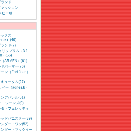
ブランド
ファッション
ベビー服
レックス
lex）(49)
ランド(7)
ィリップリム（3.1
lim）(56)
（ARMEN）(61)
ドパーマー(76)
ン（Earl Jean）
キュータム(27)
ベー（agnes.b）
ンアパレル(51)
ニ ジーンズ(9)
ルタ・フェレッティ
ッドバニスター(39)
ンダー・ワン(52)
サンダー・マックイー