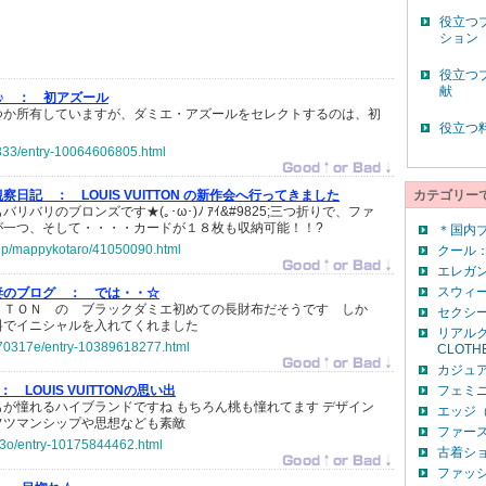
役立つ
ション
役立つ
献
le♪ ：
初アズール
つか所有していますが、ダミエ・アズールをセレクトするのは、初
役立つ
m-333/entry-10064606805.html
観察日記 ：
LOUIS VUITTON の新作会へ行ってきました
カテゴリー
リバリのブロンズです★(｡･ω･)ﾉ ｱｲ&#9825;三つ折りで、ファ
が一つ、そして・・・・カードが１８枚も収納可能！！?
＊国内
o.jp/mappykotaro/41050090.html
クール：
エレガン
スウィー
妻のブログ ：
では・・☆
ＴＴＯＮ の ブラックダミエ初めての長財布だそうです しか
セクシー
料でイニシャルを入れてくれました
リアルク
070317e/entry-10389618277.html
CLOTH
カジュア
 ：
LOUIS VUITTONの思い出
フェミニ
が憧れるハイブランドですね もちろん桃も憧れてます デザイン
エッジ（
フツマンシップや思想なども素敵
ファー
-3o/entry-10175844462.html
古着シ
ファッ