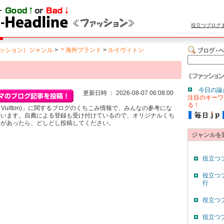
役立つブログ
ッション）ジャンル
>
＊海外ブランド
>
ルイヴィトン
今日の論
更新日時 ： 2026-08-07 06:08:00
注目のキーワ
る！
s Vuitton)」に関するブログのくちこみ情報で、みんなの参考にな
ています。自薦による登録も受け付けているので、オリジナルくち
事があったら、どしどし投稿してください。
ジャンルを
役立つ
役立つ
行
役立つ
役立つ