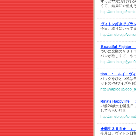
ずっとﾅﾅﾒにかけれる
くて、結局ｽﾞｯﾄ使
http://ameblo.jp/mim
ヴィトン好きでブラ
今日、取りにいって
http://ameblo.jp/vuit
Ｂeautiful Ｆighter
ついに念願のＶＵＩ
バンが欲しくて、や
http://ameblo.jp/jyu
tion ：
ルイ・ヴィ
バッグをひとつ私は
ッドのPMサイズを
http://yaplog.jp/doo_
Rina′s Happy life 
ｺﾉ前24歳のお誕生
してもらいﾏｼタ
http://ameblo.jp/tom
★蘇生３６５★ ：
今月は、ヴィトン日