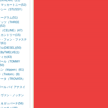
EN ALAN）(11)
マッカートニー(52)
シー（STUSSY）
ーグラム(51)
ッツ（THREE
52)
CELINE）(47)
カントリー(15)
ン・フォン・ファステ
61)
(DIESEL)(50)
ByTWELVE(1)
ィカ(43)
ール（TOMMY
50)
（trippen）(61)
Tretorn）(9)
ータ（TROVATA）
ール バイ アナスイ
・ヴァン・ノッテン
＆ガッバーナ(56)