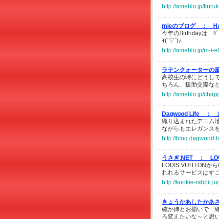
http://ameblo.jp/kur
mieのブログ ：
H
今年のBirthdayは…ｼﾞ
ｲ(´▽`)♪
http://ameblo.jp/m-i
ラテンクォーターの
高校生の時にどうし
ちろん、援助交際な
http://ameblo.jp/cha
Dagwood Life ：
織り込まれたデニム
ながらもエレガンス
http://blog.dagwood.
うさぎ.NET ：
L
LOUIS VUITT
れれるサービスはす
http://kookie-rabbit.
きょうかあしたかあ
確か姉とお揃いで一
ろ変えたいな～と思