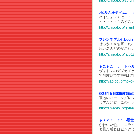
http://ameblo.jp/sei
♪ヒルん子タイム♪ 
ハイウォッチは・・
く・・・・ものすご
http://ameblo.jp/hir
フレンチブルとLouis V
せっかく立ち寄った
思い選んだのがこれ
http://ameblo.jp/ric
もこもこ ：
トゥ
ヴィトンのデジカメケ
て可愛いです♪中は
http://yaplog.jp/mok
gotama siddhar
裏地のバーニングレ
ミエだけど、このベ
http://ameblo.jp/got
ｐｉｃｎｉｃ* -厭
かわいい色。「コラ
と見た感じはピンク