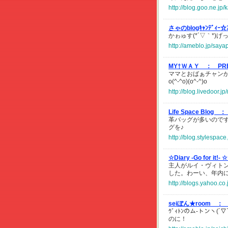
http://blog.goo.ne.
さゃのblogｷｬﾝﾃﾞｨ
かゎゅす(*´▽｀*
http://ameblo.jp/say
MY†ＷＡＹ ：
PR
ママとおばぁチャンから
o(^-^o)(o^-^)o
http://blog.livedoor
Life Space Blog ：
革バッグが多いので
グを♪
http://blog.stylespac
☆Diary -Go for it!
主人がルイ・ヴィト
した。わーい、年内に間
http://blogs.yahoo.c
seiぼん★room ：
ｳﾞｨﾄﾝのム-トンヽ
のに！