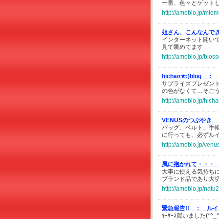
一番、色々とゲット
http://ameblo.jp/mie
姐さん、こんなんで
インターネット開い
見て眺めてます
http://ameblo.jp/blo
hichan★:)blog ：
サプライズプレゼン
の色がなくて…そご
http://ameblo.jp/hic
VENUSのつぶやき 
バッグ、ベルト、手帳
に行っても、必ずル
http://ameblo.jp/ven
風に抱かれて・・・
大事に使える気持ち
ブランド品であり大
http://ameblo.jp/nat
緊急報告!! ：
ルイヴ
ｷｰｹｰｽ買いました(*^