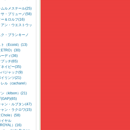
ムルメステール(25)
サ・ブリューノ(58)
ー＆ロルフ(16)
ィアン・ウエストウッ
ニク・ブランキーノ
（Ecoist）(13)
TRO）(30)
ーディ(36)
プッチ(65)
ネイビー(35)
バジャック(9)
イリンツ(21)
ル（cacharel）
（kitson）(21)
GAP)(65)
ャン・ルブタン(47)
ャン・ラクロワ(15)
hole）(58)
ロイヤル
ROYAL）(16)