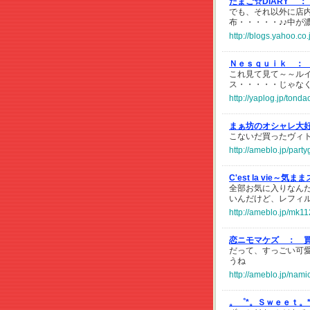
たまご☆DIARY ：
でも、それ以外に店
布・・・・・♪♪中が
http://blogs.yahoo.c
Ｎｅｓｑｕｉｋ ：
これ見て見て～～ル
ス・・・・・じゃなく
http://yaplog.jp/tond
まぁ坊のオシャレ大
こないだ買ったヴィト
http://ameblo.jp/part
C'est la vie～
全部お気に入りなん
いんだけど、レフィ
http://ameblo.jp/mk1
恋ニモマケズ ：
だって、すっごい可
うね
http://ameblo.jp/nam
。゜*。Ｓｗｅｅｔ。