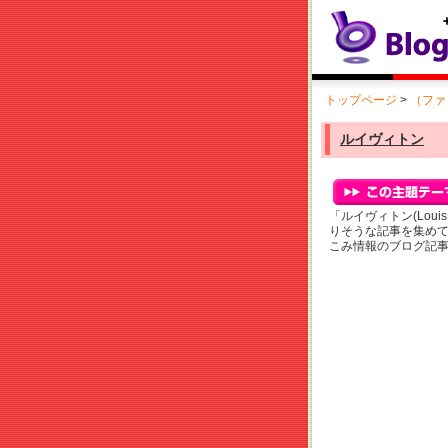
トップページ
>
（ファ
ルイヴィトン
「ルイヴィトン(Loui
りそうな記事を集め
こみ情報のブログ記