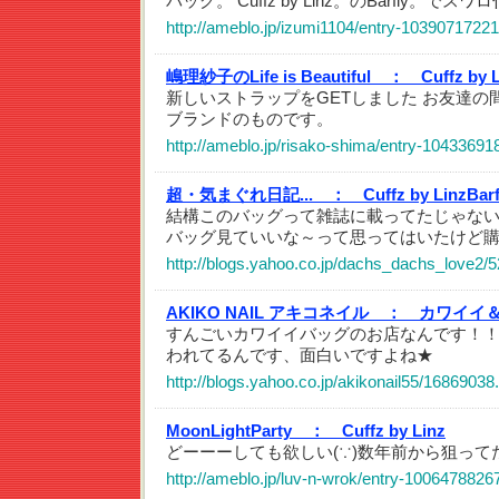
バッグ。 Cuffz by Linz。のBarfly。でスワ
http://ameblo.jp/izumi1104/entry-10390717221
嶋理紗子のLife is Beautiful ：
Cuffz by 
新しいストラップをGETしました お友達の間
ブランドのものです。
http://ameblo.jp/risako-shima/entry-10433691
超・気まぐれ日記... ：
Cuffz by LinzBarf
結構このバッグって雑誌に載ってたじゃない？？この
バッグ見ていいな～って思ってはいたけど
http://blogs.yahoo.co.jp/dachs_dachs_love2/
AKIKO NAIL アキコネイル ：
カワイイ
すんごいカワイイバッグのお店なんです！
われてるんです、面白いですよね★
http://blogs.yahoo.co.jp/akikonail55/16869038
MoonLightParty ：
Cuffz by Linz
どーーーしても欲しい(∵)数年前から狙ってた
http://ameblo.jp/luv-n-wrok/entry-1006478826