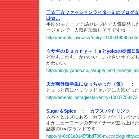
⌒☆⌒☆ファッションライターS のブログ
Linz…
手錠のモチーフでLAセレブ内で人気爆発した Cuf
ージョンで 人気再加熱しそうですね
http://ameblo.jp/iroasy/entry-10053195805.htm
ウサギのＢｕｎｎｙ－ｌａとyokoの徒然日
どれもこれも、かわいい。。小さいサイズ
かわいい。
http://blogs.yahoo.co.jp/apple_and_orange_
夫が海外留学生になっちゃった（仮） ：
とょっと前にハリウッドセレブに人気だったCuffz
http://ameblo.jp/fragiestar/entry-10097753472
Sugar＆Spice ：
カフス バイ リンツ
六本木ヒルズにある、カフス バイ リンツ
すかニューヨークのデザイナーが立ち上げ
話題のbagブランドです
http://m-6c81e9145f3bd700-m.cocolog-nifty.c