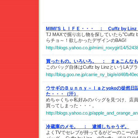
MIMI'S ＬＩＦＥ・・・ ：
Cuffz by Lin
TJ MAXで掘り出し物を探していたら”Cuffz by L
らチョ～！欲しかったデザインのBAG!
http://blogs.yahoo.co.jp/mimi_roxygirl14/5243
買ったもの。いろいろ。 ：
まぁこんな
このバッグ自体はCuffz by LinzというL
http://blog.goo.ne.jp/carrie_ny_big/e/d46fb4
ウサギのＢｕｎｎｙ－ｌａとyokoの徒然日
た・・・（汗）
めちゃくちゃ私好みのバッグを見つけ、店
買ってしまった・・・。
http://blogs.yahoo.co.jp/apple_and_orange_
冷蔵庫のメモ。 ：
逮捕しちゃうぞ。
よくTVでセレブが持ってるがどーのこーの