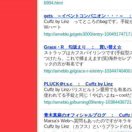
6994.html
gets ～イベントコンパニオン・・・～ 
Cuffz by Linz ってところのbagです
Wハート
http://ameblo.jp/gets3000/entry-10049174717.
Grace・R 匂坂えり ：
買い替え☆
ストラップはカフスバイリンツです(手錠型
つけたら、これで捕まえます(笑)海外セレ
ックの方が有名です
http://ameblo.jp/grace-r-e/entry-10344740400.
PLUCK＠t.s.c ：
Cuffz by Linz
Cuffz by Linzパリスヒルトン愛用でも
使われてる手錠と同じ！やばいよね～cool
http://ameblo.jp/burning09/entry-10384436721
青木真麻のオフィシャルブログ ：
Cuffz 
Marsa's Webへ質問もあったのですがキ
Cuffz by Linz （カフス）というブランド