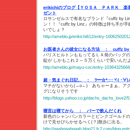
erikichiのブログ【ＹＯＳＡ ＰＡＲＫ 
ゼント
ロサンゼルスで有名なブランド『cuffz by 
ン！！『cuffz by Linz』の特徴は持ち
いでしょ？
http://ameblo.jp/erikichi612/entry-1006250201
お医者さんの彼女になる方法 ：
cuffz by 
パリスヒルトンももってるＬＡ発のバッグ
錠が しかもこれ２～５万くらいで安いんだ
http://ameblo.jp/mayu-coc/entry-10364325666
超・気まぐれ日記... ：
ﾜ━☆*:;;;ヾ( ･∀
マチがないから(→o←)ゞあちゃーまぁ、ア
グになりそうです
http://blogs.yahoo.co.jp/dachs_dachs_love2/
寝言は寝てから ：
バーで飲んだくれ
新色のシャンパンカラーとピンクゴールド
けで見せびらかせるべく(？)散歩に出る。
http://gaahgaahgaah.blog21.fc2.com/blog-entr