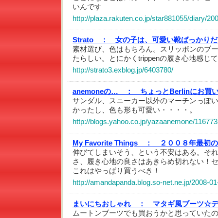
いんです
http://plaza.rakuten.co.jp/star881055/diary/2
Strato ：
女の子は、可愛い靴ばっかりだ
素材選び、色はもちろん。スリッポンのブ
たらしい。とにかくtrippenの履き心地感じ
http://strato3.exblog.jp/6403780/
anemoneの… ：
ちょっとBerlinにお
サンダル、スニーカー以外のマーチンっぽ
かったし、色も形も可愛い・・・・。
http://blogs.yahoo.co.jp/yazaanemone/116773
My Favorite Things ：
２００８年最初の
伸びてしまいそう、という不安はある。そ
さ、履き心地の良さはあきらめ切れない！
これはやっぱり買うべき！
http://amandapanda.blog.so-net.ne.jp/2008-01
まいにちおしゃれ ：
マタギ風ブーツ☆
ムートンブーツでも買おうかと思っていた