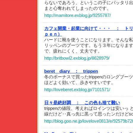
らないであろう、というこの子にバッタリ
まと心奪われてしまったのです。
http://mamitore.exblog.jp/9255787/
カフェ開業・起業に向けて・・・ ：
ト
ｐｅｎ）
ハードに靴を使うことになります。そんな
リッペンのブーツです。もう３年になりま
で、疲れにくく、丈夫です。
http://britbowl2.exblog.jp/8628979/
beret diary ：
trippen
冬のボーナスで買ったtrippenのロングブ
ほどよく効いて、歩きやすいです。
http://loveberet.exblog.jp/7101571/
日々是絶好調 ：
この色も捨て難い
trippenの値段、考えればロインツは安いっ
線だけど‥真っ先に黒って思ったンだけどsol
http://blog.goo.ne.jp/lovelove0813/e/92579