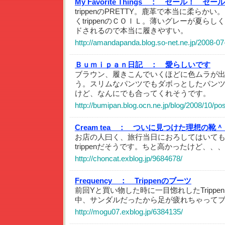
My Favorite Things ：
セール！ セール
trippenのPRETTY。鹿革で本当に柔ら
くtrippenのＣＯＩＬ。薄いグレーが夏ら
ドされるので本当に履きやすい。
http://amandapanda.blog.so-net.ne.jp/2008-07
Ｂｕｍｉｐａｎ日記 ：
愛らしいです
ブラウン、履きこんでいくほどに色ムラが
う。スリムなパンツでもダボっとしたパン
けど、なんにでも合ってくれそうです。
http://bumipan.blog.ocn.ne.jp/blog/2008/10/po
Cream tea ：
ついに見つけた理想の靴＾
お店の人曰く、旅行当日におろしてはいて
trippenだそうです。ちと高かったけど、、、
http://choncat.exblog.jp/9684678/
Frequency ：
Trippenのブーツ
前回Yと買い物した時に一目惚れしたTripp
中、サンダルだったから足が疲れちゃってブー
http://mogu07.exblog.jp/6384135/