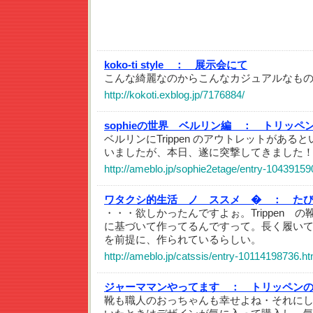
koko-ti style ：
展示会にて
こんな綺麗なのからこんなカジュアルなも
http://kokoti.exblog.jp/7176884/
sophieの世界 ベルリン編 ：
トリッペ
ベルリンにTrippen のアウトレットがあ
いましたが、本日、遂に突撃してきました
http://ameblo.jp/sophie2etage/entry-10439159
ワタクシ的生活 ノ ススメ � ：
た
・・・欲しかったんですよぉ。Trippen 
に基づいて作ってるんですって。長く履い
を前提に、作られているらしい。
http://ameblo.jp/catssis/entry-10114198736.ht
ジャーママンやってます ：
トリッペン
靴も職人のおっちゃんも幸せよね・それに