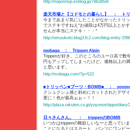
http://noposhop.exblog.jp/7863858/
楽天市場と【コドモとの暮らし】 ：
ト
今まであまり気にしたことがなかったトリ
でステキですねえ*お値段は4万円以上とか
せんが本当にステキ・・・*
http://omoukoto.blog3.fc2.com/blog-entry-298
mobaga ：
Trippen Alpin
Trippenが好き。このところのユーロ高で
円もアップしてしまったけど。価格以上の
と思います。
http://mobaga.com/?p=522
■トリッペン■ブーツ・BOMB■ ：
yoyo
クシュクシュ感と斜めにカットされたデザ
更に！色が最高ぉぉ～！！
http://plaza.rakuten.co.jp/yoyonoshippo/diar
日々さんさん。 ：
trippenのBOMB
いつかはtrippenの靴欲しいなーと思って
ことになるとはスカート、パンツにワンピ