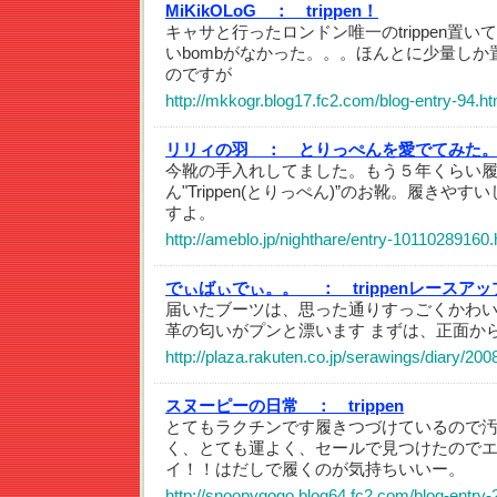
MiKikOLoG ：
trippen！
キャサと行ったロンドン唯一のtrippen置
いbombがなかった。。。ほんとに少量し
のですが
http://mkkogr.blog17.fc2.com/blog-entry-94.ht
リリィの羽 ：
とりっぺんを愛でてみた
今靴の手入れしてました。もう５年くらい
ん"Trippen(とりっぺん)”のお靴。履きや
すよ。
http://ameblo.jp/nighthare/entry-10110289160.
でぃばぃでぃ。。 ：
trippenレースア
届いたブーツは、思った通りすっごくかわい
革の匂いがプンと漂います まずは、正面から
http://plaza.rakuten.co.jp/serawings/diary/20
スヌーピーの日常 ：
trippen
とてもラクチンです履きつづけているので
く、とても運よく、セールで見つけたので
イ！！はだしで履くのが気持ちいいー。
http://snoopygogo.blog64.fc2.com/blog-entry-