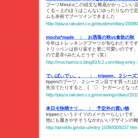
ブーツMexicoこの頑丈な靴底がかっこい
ぐる～上のほうはこんなにゆったりなので
ムも余裕でブーツインできました
http://plaza.rakuten.co.jp/otyatime/diary/200
mocha*made ：
お洒落の秋vs食欲の秋
今年はトレッキングブーツが旬なわたすで
トリッペンは折り返すと更に可愛いのです
ので是非○みたんどうぞ（笑）
http://mochamoco.blog83.fc2.com/blog-entry-
でぃばぃでぃ。。 ：
trippen、２シー
tippenのブーツ。２シーズン目です買った
先当てたりすると、(゜◇゜)~ガーンとなっ
http://plaza.rakuten.co.jp/serawings/diary/20
本日モ快晴ナリ… ：
予定外の買い物
trippenというドイツのメーカーらしいで
他にも履きやすそうなかわいいデザインの
http://ameblo.jp/vita-u/entry-10369309237.htm