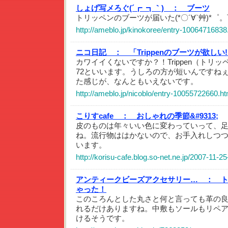
しょげ写メろぐ(´┏_┓｀) ：
ブーツ
トリッペンのブーツが届いた(*〇´∀`艸)*゜。
http://ameblo.jp/kinokoree/entry-10064716838
ニコ日記 ：
「Trippenのブーツが欲しい!
カワイイくないですか？！Trippen（トリッペン）
72といいます。うしろの方が短いんですね
た感じが、なんともいえないです。
http://ameblo.jp/nicoblo/entry-10055722660.ht
こりすcafe ：
おしゃれの季節&#9313;
皮のものは年々いい色に変わっていって、
ね。流行物ははかないので、お手入れしつ
います。
http://korisu-cafe.blog.so-net.ne.jp/2007-11-25
アンティークビーズアクセサリー… ：
ゃった！
このころんとした丸さと何と言っても革の
れるだけありますね。中敷もソールもリペ
けるそうです。