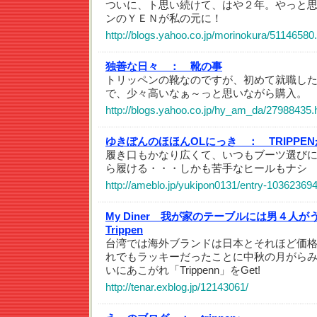
ついに、ト思い続けて、はや２年。やっと
ンのＹＥＮが私の元に！
http://blogs.yahoo.co.jp/morinokura/51146580
独善な日々 ：
靴の事
トリッペンの靴なのですが、初めて就職し
で、少々高いなぁ～っと思いながら購入。
http://blogs.yahoo.co.jp/hy_am_da/27988435.
ゆきぽんのほほんOLにっき ：
TRIPP
履き口もかなり広くて、いつもブーツ選び
ら履ける・・・しかも苦手なヒールもナシ
http://ameblo.jp/yukipon0131/entry-10362369
My Diner 我が家のテーブルには男４人
Trippen
台湾では海外ブランドは日本とそれほど価
れでもラッキーだったことに中秋の月がら
いにあこがれ「Trippenn」をGet!
http://tenar.exblog.jp/12143061/