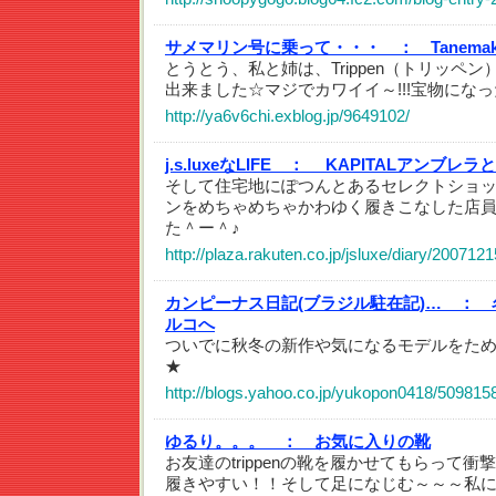
サメマリン号に乗って・・・ ：
Tanem
とうとう、私と姉は、Trippen（トリッペ
出来ました☆マジでカワイイ～!!!宝物にな
http://ya6v6chi.exblog.jp/9649102/
j.s.luxeなLIFE ：
KAPITALアンブレラとtr
そして住宅地にぽつんとあるセレクトショ
ンをめちゃめちゃかわゆく履きこなした店
た＾ー＾♪
http://plaza.rakuten.co.jp/jsluxe/diary/200712
カンピーナス日記(ブラジル駐在記)… ：
ルコへ
ついでに秋冬の新作や気になるモデルをため
★
http://blogs.yahoo.co.jp/yukopon0418/509815
ゆるり。。。 ：
お気に入りの靴
お友達のtrippenの靴を履かせてもらって
履きやすい！！そして足になじむ～～～私