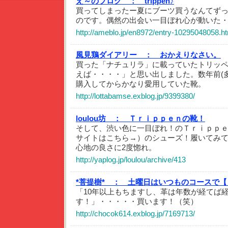
え～のブログ ：
trippen♪
買ってしまったー夏にブーツ買うなんてず
のです。偶然の出会い一目ぼれ心が動いた
http://ameblo.jp/en8972/entry-10295048058.h
風見鶏ダイアリー ：
おかえりなさい。
買った「ナチュリラ」に載っていたトリッ
えば・・・・」と思い出しました。数年前(
購入してからかなり愛用していた靴。
http://lottabamse.exblog.jp/9399380/
loulou坊 ：
Ｔｒｉｐｐｅｎの靴！
そして、渋い色に一目ぼれ！のＴｒｉｐｐ
サイトはこちら→）のシューズ！履いてみ
心地の良さに2度惚れ。
http://yaplog.jp/loulou/archive/413
*菩提樹* ：
土曜日はいつものコースで【
「10年以上もちますし、革は年数が経てば
す！」・・・・・買います！（笑）
http://chocok614.exblog.jp/7169713/