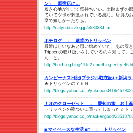
ン）」原宿店に…
履き心地がすごく気持ちいい。土踏まずの
ていてツボが刺激されている感じ。店員の
寧で嬉しかったなぁ。
http://natyu.buzzlog.jp/e98333.html
ボチログ ：
魅惑のトリッペン
最近ほしいなあと思い始めていた、あの履
Trippenの取り扱いをしているのを知って
ん、と。
http://bochilog.blog44.fc2.com/blog-entry-46.h
カンピーナス日記(ブラジル駐在記)＋新潟ラ
★トリッペンのＹＥＮ
http://blogs.yahoo.co.jp/yukopon0418/457902
ナオのクローゼット ：
愛知の旅 お土
トリッペンの靴ついに買ってしまった☆トリ
http://blogs.yahoo.co.jp/naokengood/2351978
■ マイペースな生活 ■□ ：
トリッペン