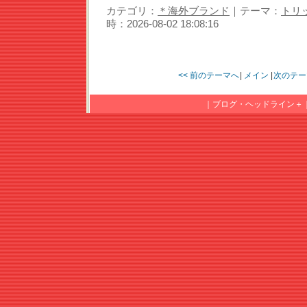
カテゴリ：
＊海外ブランド
｜テーマ：
トリッ
時：2026-08-02 18:08:16
<< 前のテーマへ
|
メイン
|
次のテー
｜
ブログ・ヘッドライン＋