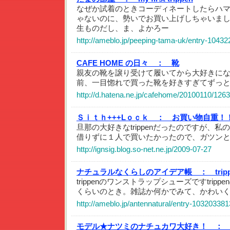
なぜか試着のときコーディネートしたらハ
ゃないのに、勢いでお買い上げしちゃいまし
生ものだし、ま、よかろー
http://ameblo.jp/peeping-tama-uk/entry-1043
CAFE HOME の日々 ：
靴
親友の靴を譲り受けて履いてから大好きになった
前、一目惚れで買った靴を好きすぎてずっ
http://d.hatena.ne.jp/cafehome/20100110/126
Ｓｉｔｈ+++Lｏｃｋ ：
お買い物自重！
旦那の大好きなtrippenだったのですが、私
借りずに１人で買いたかったので、ガツン
http://ignsig.blog.so-net.ne.jp/2009-07-27
ナチュラルなくらしのアイデア帳 ：
tri
trippenのワンストラップシューズですtrip
くらいのとき。雑誌か何かでみて、かわい
http://ameblo.jp/antennatural/entry-103203381
モデル★ナツミのナチュカワ大好き！ ：