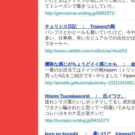
いたときはデザインが気に入って購入し、
て１シーズンで履きつぶしていた。
http://germaman.exblog.jp/6682971/
チェリシス日記 ：
Trippenの靴
パンプスとかヒールも履いていたけど、今
多い。仕事柄、幸いカジュアルでの出社が
でオーケー。
http://www.cafeblo.com/cellisis/archive/53
曖昧な感じがちょうどイイ感じかも ：
一番のお目当てはドイツの靴trippen（トリ
買った4点をご紹介です♪ やりました！trippe
http://ameblo.jp/burishabu/entry-10311041681
Hitomi Tsunakaworld ：
氏イワク。
疲れシラズ重たいしボッテリしてるし 絶対
ワタクシ騙されたと思って一回履いてみなさ
コレハヨキカナ足が楽チンだ
http://tsunako.exblog.jp/8431077/
kuro no kurashi ：
暑いけど、trippen