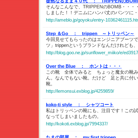
徒然なるまま４０代 ：
TRIPPENのBOM
そんなこんなで、TRIPPENのBOMB・・
しました！！デニムにハンパ丈のパンツに
http://ameblo.jp/goyoku/entry-10362461115.ht
Step ＆Go ：
trippen ～トリッペン～
今回見せてもらったのはエンジニアブーツ
ツ」trippenというブランドなんだけれど
http://blog.goo.ne.jp/sunflower_miiko/e/ed
Over the Blue ：
ホントは・・・
この靴 全体でみると ちょっと魔女の靴み
ん。なんでもない靴。だけど 足と共に付
靴。
http://lemonsui.exblog.jp/4259859/
koko-ti style ：
シャツコート
私はトリッペンの靴にも、注目です！この
なってしまいましたもの。
http://kokoti.exblog.jp/7994337/
たまの部屋 ：
my first trippen