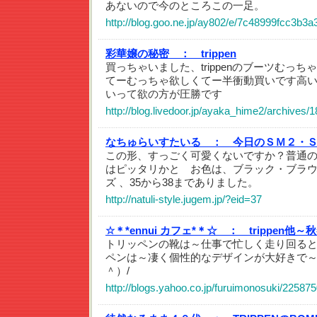
あないので今のところこの一足。
http://blog.goo.ne.jp/ay802/e/7c48999fcc3b3
彩華嬢の秘密 ：
trippen
買っちゃいました、trippenのブーツむっ
てーむっちゃ欲しくてー半衝動買いです高
いって欲の方が圧勝です
http://blog.livedoor.jp/ayaka_hime2/archives/
なちゅらいすたいる ：
今日のＳＭ２・
この形、すっごく可愛くないですか？普通
はピッタリかと お色は、ブラック・ブラ
ズ 、35から38までありました。
http://natuli-style.jugem.jp/?eid=37
☆＊*ennui カフェ*＊☆ ：
trippen他
トリッペンの靴は～仕事で忙しく走り回ると
ペンは～凄く個性的なデザインが大好きで
＾）/
http://blogs.yahoo.co.jp/furuimonosuki/22587